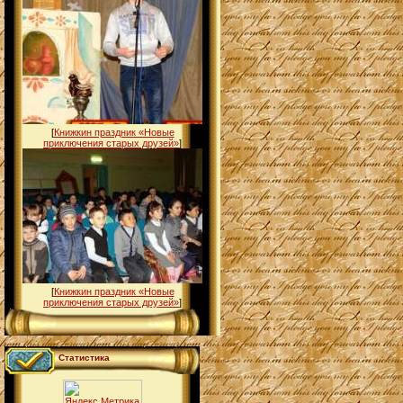
[
Книжкин праздник «Новые
приключения старых друзей»
]
[
Книжкин праздник «Новые
приключения старых друзей»
]
Статистика