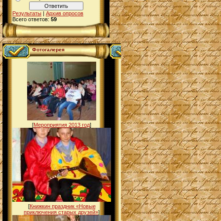
Результаты
|
Архив опросов
Всего ответов:
59
Фотогалерея
[
Мероприятия 2013 год
]
[
Книжкин праздник «Новые
приключения старых друзей»
]