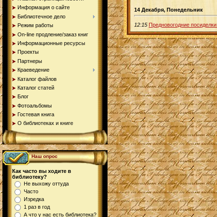
Информация о сайте
14 Декабря, Понедельник
Библиотечное дело
12:15
Предновогодние посиделки
Режим работы
On-line продление/заказ книг
Информационные ресурсы
Проекты
Партнеры
Краеведение
Каталог файлов
Каталог статей
Блог
Фотоальбомы
Гостевая книга
О библиотеках и книге
Наш опрос
Как часто вы ходите в
библиотеку?
Не выхожу оттуда
Часто
Изредка
1 раз в год
А что у нас есть библиотека?