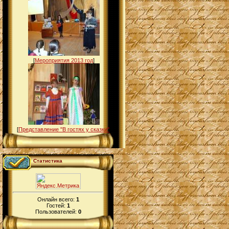
[
Мероприятия 2013 год
]
[
Представление "В гостях у сказки"
]
Статистика
Онлайн всего:
1
Гостей:
1
Пользователей:
0