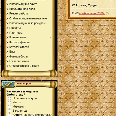
Информация о сайте
22 Апреля, Среда
Библиотечное дело
11:00
«Библионочь 2020»
Режим работы
(0)
On-line продление/заказ книг
Информационные ресурсы
Проекты
Партнеры
Краеведение
Каталог файлов
Каталог статей
Блог
Фотоальбомы
Гостевая книга
О библиотеках и книге
Наш опрос
Как часто вы ходите в
библиотеку?
Не выхожу оттуда
Часто
Изредка
1 раз в год
А что у нас есть библиотека?