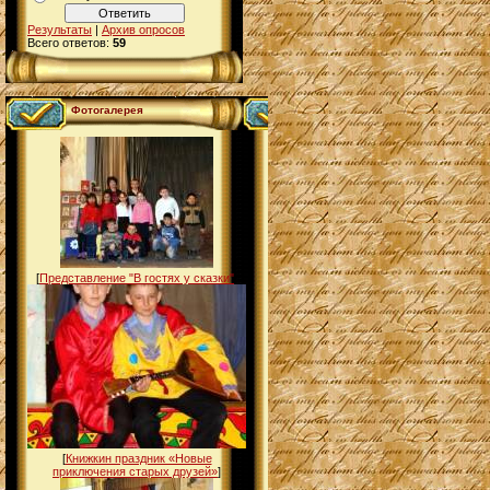
Результаты
|
Архив опросов
Всего ответов:
59
Фотогалерея
[
Представление "В гостях у сказки"
]
[
Книжкин праздник «Новые
приключения старых друзей»
]