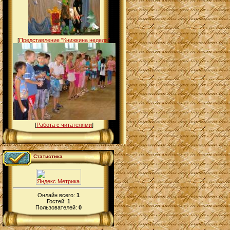
[
Представление "Книжкина неделя"
]
[
Работа с читателями
]
Статистика
Онлайн всего:
1
Гостей:
1
Пользователей:
0