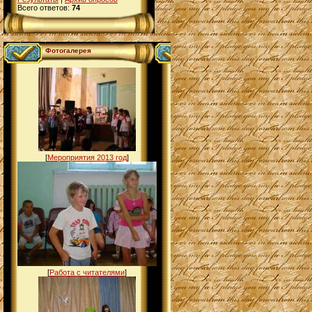
Всего ответов:
74
Фотогалерея
[
Мероприятия 2013 год
]
[
Работа с читателями
]