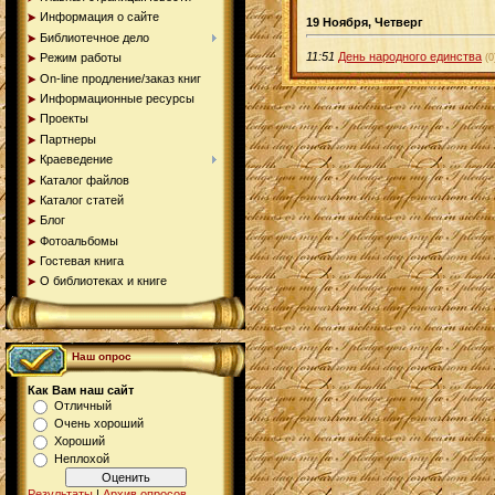
Информация о сайте
19 Ноября, Четверг
Библиотечное дело
11:51
День народного единства
Режим работы
(0
On-line продление/заказ книг
Информационные ресурсы
Проекты
Партнеры
Краеведение
Каталог файлов
Каталог статей
Блог
Фотоальбомы
Гостевая книга
О библиотеках и книге
Наш опрос
Как Вам наш сайт
Отличный
Очень хороший
Хороший
Неплохой
Результаты
|
Архив опросов