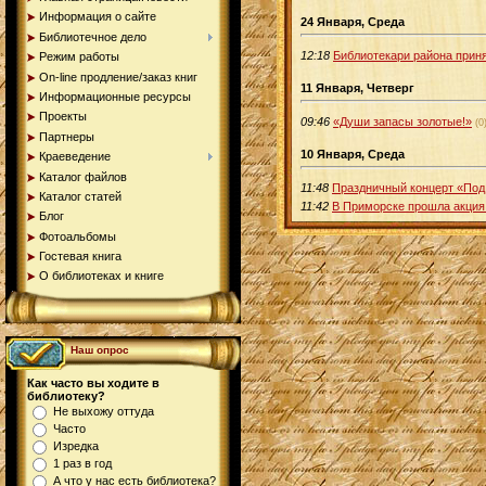
Информация о сайте
24 Января, Среда
Библиотечное дело
12:18
Библиотекари района прин
Режим работы
On-line продление/заказ книг
11 Января, Четверг
Информационные ресурсы
Проекты
09:46
«Души запасы золотые!»
(0
Партнеры
10 Января, Среда
Краеведение
Каталог файлов
11:48
Праздничный концерт «Под
Каталог статей
11:42
В Приморске прошла акция 
Блог
Фотоальбомы
Гостевая книга
О библиотеках и книге
Наш опрос
Как часто вы ходите в
библиотеку?
Не выхожу оттуда
Часто
Изредка
1 раз в год
А что у нас есть библиотека?