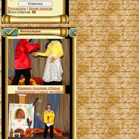
Результаты
|
Архив опросов
Всего ответов:
59
Фотогалерея
[
Книжкин праздник «Новые
приключения старых друзей»
]