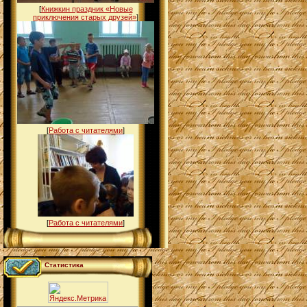
[
Книжкин праздник «Новые
приключения старых друзей»
]
[
Работа с читателями
]
[
Работа с читателями
]
Статистика