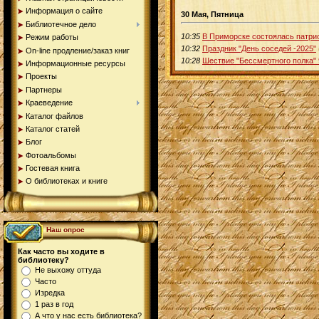
Информация о сайте
30 Мая, Пятница
Библиотечное дело
10:35
В Приморске состоялась патрио
Режим работы
10:32
Праздник "День соседей -2025"
On-line продление/заказ книг
10:28
Шествие "Бессмертного полка" 
Информационные ресурсы
Проекты
Партнеры
Краеведение
Каталог файлов
Каталог статей
Блог
Фотоальбомы
Гостевая книга
О библиотеках и книге
Наш опрос
Как часто вы ходите в
библиотеку?
Не выхожу оттуда
Часто
Изредка
1 раз в год
А что у нас есть библиотека?