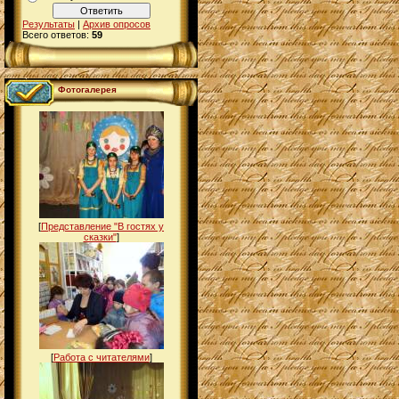
Результаты
|
Архив опросов
Всего ответов:
59
Фотогалерея
[
Представление "В гостях у
сказки"
]
[
Работа с читателями
]