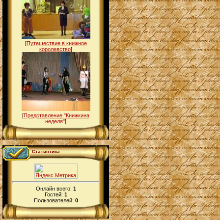
[
Путешествие в книжное
королевство
]
[
Представление "Книжкина
неделя"
]
Статистика
Онлайн всего:
1
Гостей:
1
Пользователей:
0