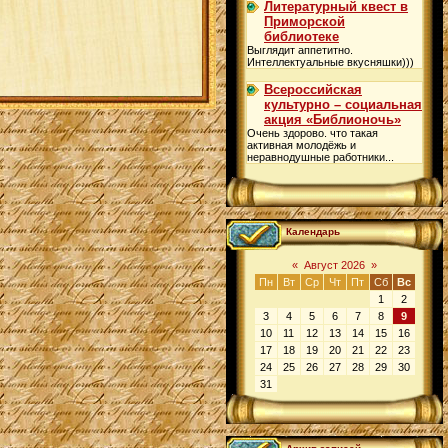
Литературный квест в
Приморской
библиотеке
Выглядит аппетитно.
Интеллектуальные вкусняшки)))
Всероссийская
культурно – социальная
акция «Библионочь»
Очень здорово. что такая
активная молодёжь и
неравнодушные работники...
Календарь
«
Август 2026
»
Пн
Вт
Ср
Чт
Пт
Сб
Вс
1
2
3
4
5
6
7
8
9
10
11
12
13
14
15
16
17
18
19
20
21
22
23
24
25
26
27
28
29
30
31