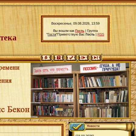
Воскресенье, 09.08.2026, 13:59
Вы вошли как
Гость
|
Группа
"
Гости
"
Приветствую Вас
Гость
|
RSS
тека
Новости