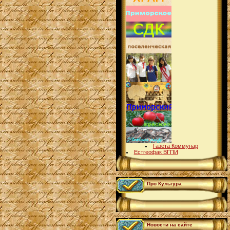
Газета Коммунар
Естгеофак ВГПИ
Про Культура
Новости на сайте