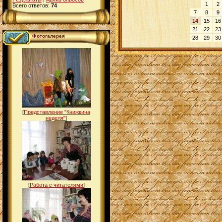
1
2
Всего ответов:
74
7
8
9
14
15
16
21
22
23
Фотогалерея
28
29
30
[
Представление "Книжкина
неделя"
]
[
Работа с читателями
]