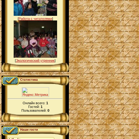
[
Работа с читателями
]
[
Экологический утренник
]
Статистика
Онлайн всего:
1
Гостей:
1
Пользователей:
0
Наши гости