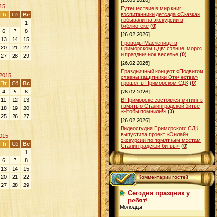
[23.03.2026]
15
Путешествие в мир книг:
воспитанники детсада «Сказка»
Пт
Сб
Вс
побывали на экскурсии в
1
библиотеке
(
0
)
6
7
8
[26.02.2026]
13
14
15
Проводы Масленицы в
20
21
22
Приморском СДК: солнце, мороз
и праздничное веселье
(
0
)
27
28
29
[26.02.2026]
Праздничный концерт «Подвигом
2015
славны защитники Отечества»
прошёл в Приморском СДК
(
0
)
Пт
Сб
Вс
4
5
6
[26.02.2026]
11
12
13
В Приморске состоялся митинг в
память о Сталинградской битве
18
19
20
«Чтобы помнили!»
(
0
)
25
26
27
[26.02.2026]
Видеостудия Приморского СДК
выпустила проект «Онлайн
015
экскурсии по памятным местам
Пт
Сб
Вс
Сталинградской битвы»
(
0
)
1
6
7
8
13
14
15
20
21
22
Комментарии гостей
27
28
29
Сегодня праздник у
ребят!
Молодцы!