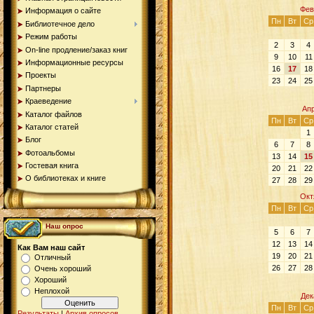
Фев
Информация о сайте
Пн
Вт
Ср
Библиотечное дело
Режим работы
2
3
4
On-line продление/заказ книг
9
10
11
Информационные ресурсы
16
17
18
Проекты
23
24
25
Партнеры
Краеведение
Ап
Каталог файлов
Пн
Вт
Ср
Каталог статей
1
Блог
6
7
8
Фотоальбомы
13
14
15
Гостевая книга
20
21
22
О библиотеках и книге
27
28
29
Окт
Пн
Вт
Ср
Наш опрос
5
6
7
12
13
14
Как Вам наш сайт
19
20
21
Отличный
26
27
28
Очень хороший
Хороший
Неплохой
Дек
Пн
Вт
Ср
Результаты
|
Архив опросов