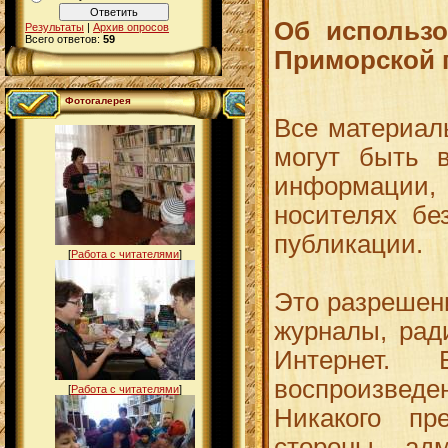
Об использо
Результаты
|
Архив опросов
Всего ответов:
59
Приморской 
Фотогалерея
Все материал
могут быть 
информации, 
носителях бе
публикации.
[
Работа с читателями
]
Это разрешени
журналы, рад
Интернет. 
воспроизведен
[
Работа с читателями
]
Никакого пр
стороны а