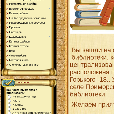
Информация о сайте
Библиотечное дело
Режим работы
On-line продление/заказ книг
Информационные ресурсы
Проекты
Партнеры
Краеведение
Каталог файлов
Каталог статей
Вы зашли на
Блог
библиотеки, 
Фотоальбомы
Гостевая книга
централизова
О библиотеках и книге
расположена п
Горького -18.
Наш опрос
селе Приморск
Как часто вы ходите в
библиотеки.
библиотеку?
Не выхожу оттуда
Часто
Желаем прия
Изредка
1 раз в год
А что у нас есть библиотека?