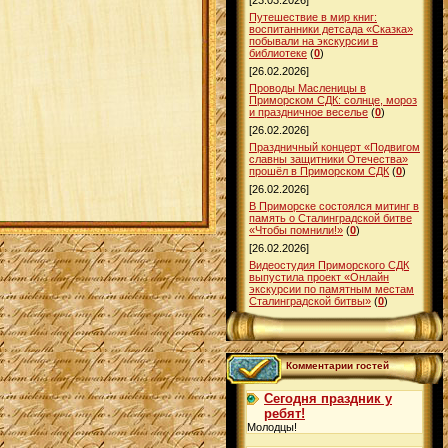
[23.03.2026]
Путешествие в мир книг:
воспитанники детсада «Сказка»
побывали на экскурсии в
библиотеке
(
0
)
[26.02.2026]
Проводы Масленицы в
Приморском СДК: солнце, мороз
и праздничное веселье
(
0
)
[26.02.2026]
Праздничный концерт «Подвигом
славны защитники Отечества»
прошёл в Приморском СДК
(
0
)
[26.02.2026]
В Приморске состоялся митинг в
память о Сталинградской битве
«Чтобы помнили!»
(
0
)
[26.02.2026]
Видеостудия Приморского СДК
выпустила проект «Онлайн
экскурсии по памятным местам
Сталинградской битвы»
(
0
)
Комментарии гостей
Сегодня праздник у
ребят!
Молодцы!