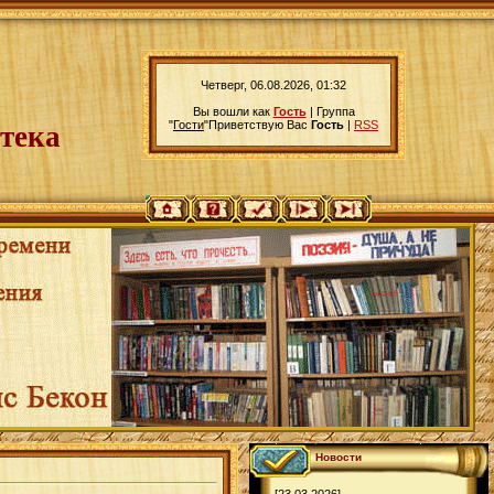
Четверг, 06.08.2026, 01:32
Вы вошли как
Гость
|
Группа
"
Гости
"
Приветствую Вас
Гость
|
RSS
тека
Новости