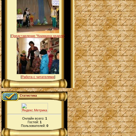
[
Представление "Книжкина неделя"
]
[
Работа с читателями
]
Статистика
Онлайн всего:
1
Гостей:
1
Пользователей:
0