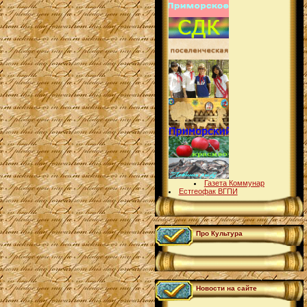
Газета Коммунар
Естгеофак ВГПИ
Про Культура
Новости на сайте