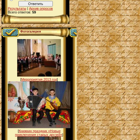
Результаты
|
Архив опросов
Всего ответов:
59
Фотогалерея
[
Мероприятия 2013 год
]
[
Книжкин праздник «Новые
приключения старых друзей»
]