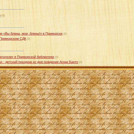
»
(0)
е «Вы блины, мои, блины!» в Приморске
(0)
 Приморском СДК
(0)
итатели» в Приморской библиотеке
(0)
а» - детский праздник ко дню рождения Агнии Барто
(0)