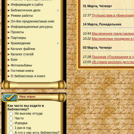
Информация о сайте
31 Марта, Четверг
Библиотечное дело
12:37
Путешествие в «Книгоград
Режим работы
On-line продление/заказ книг
14 Марта, Понедельник
Информационные ресурсы
Проекты
10:44
Масленичное представлени
Партнеры
10:22
Масленичные посиделки в
Краеведение
03 Марта, Четверг
Каталог файлов
Каталог статей
17:28
Праздник «Посвящения в ч
Блог
12:05
«В стране весёлого детств
Фотоальбомы
Гостевая книга
О библиотеках и книге
Наш опрос
Как часто вы ходите в
библиотеку?
Не выхожу оттуда
Часто
Изредка
1 раз в год
А что у нас есть библиотека?