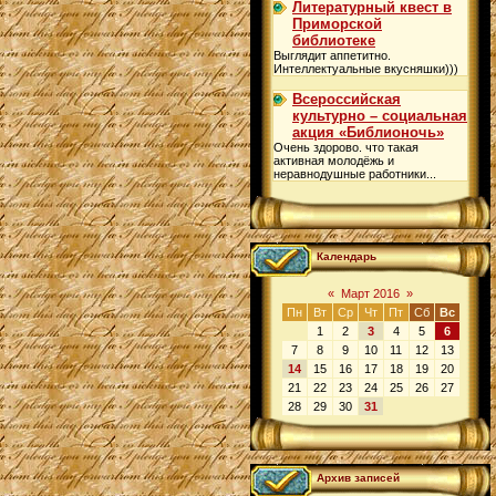
Литературный квест в
Приморской
библиотеке
Выглядит аппетитно.
Интеллектуальные вкусняшки)))
Всероссийская
культурно – социальная
акция «Библионочь»
Очень здорово. что такая
активная молодёжь и
неравнодушные работники...
Календарь
«
Март 2016
»
Пн
Вт
Ср
Чт
Пт
Сб
Вс
1
2
3
4
5
6
7
8
9
10
11
12
13
14
15
16
17
18
19
20
21
22
23
24
25
26
27
28
29
30
31
Архив записей