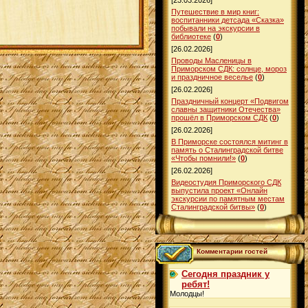
[23.03.2026]
Путешествие в мир книг:
воспитанники детсада «Сказка»
побывали на экскурсии в
библиотеке
(
0
)
[26.02.2026]
Проводы Масленицы в
Приморском СДК: солнце, мороз
и праздничное веселье
(
0
)
[26.02.2026]
Праздничный концерт «Подвигом
славны защитники Отечества»
прошёл в Приморском СДК
(
0
)
[26.02.2026]
В Приморске состоялся митинг в
память о Сталинградской битве
«Чтобы помнили!»
(
0
)
[26.02.2026]
Видеостудия Приморского СДК
выпустила проект «Онлайн
экскурсии по памятным местам
Сталинградской битвы»
(
0
)
Комментарии гостей
Сегодня праздник у
ребят!
Молодцы!