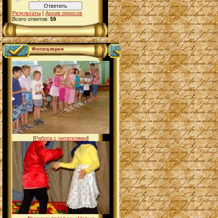
Результаты
|
Архив опросов
Всего ответов:
59
Фотогалерея
[
Работа с читателями
]