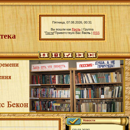
Пятница, 07.08.2026, 00:31
Вы вошли как
Гость
|
Группа
"
Гости
"
Приветствую Вас
Гость
|
RSS
тека
Новости