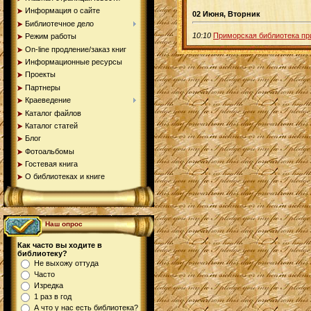
Информация о сайте
02 Июня, Вторник
Библиотечное дело
10:10
Приморская библиотека пр
Режим работы
On-line продление/заказ книг
Информационные ресурсы
Проекты
Партнеры
Краеведение
Каталог файлов
Каталог статей
Блог
Фотоальбомы
Гостевая книга
О библиотеках и книге
Наш опрос
Как часто вы ходите в
библиотеку?
Не выхожу оттуда
Часто
Изредка
1 раз в год
А что у нас есть библиотека?