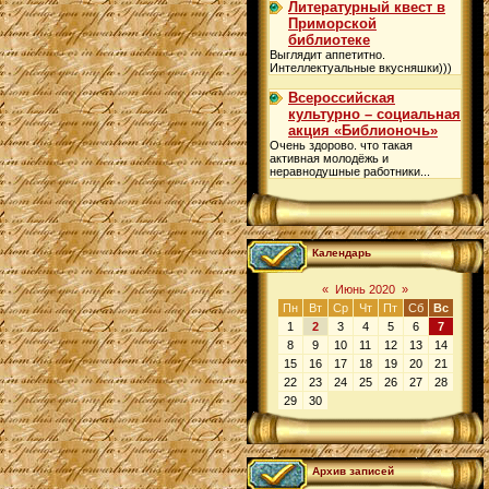
Литературный квест в
Приморской
библиотеке
Выглядит аппетитно.
Интеллектуальные вкусняшки)))
Всероссийская
культурно – социальная
акция «Библионочь»
Очень здорово. что такая
активная молодёжь и
неравнодушные работники...
Календарь
«
Июнь 2020
»
Пн
Вт
Ср
Чт
Пт
Сб
Вс
1
2
3
4
5
6
7
8
9
10
11
12
13
14
15
16
17
18
19
20
21
22
23
24
25
26
27
28
29
30
Архив записей