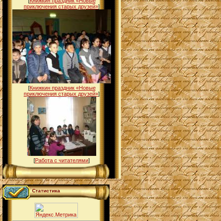
[
Книжкин праздник «Новые
приключения старых друзей»
]
[
Книжкин праздник «Новые
приключения старых друзей»
]
[
Работа с читателями
]
Статистика