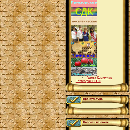
Газета Коммунар
Естгеофак ВГПИ
Про Культура
Новости на сайте