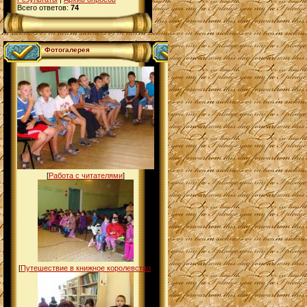
Всего ответов:
74
Фотогалерея
[
Работа с читателями
]
[
Путешествие в книжное королевство
]