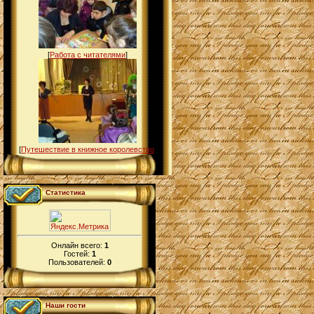
[
Работа с читателями
]
[
Путешествие в книжное королевство
]
Статистика
Онлайн всего:
1
Гостей:
1
Пользователей:
0
Наши гости