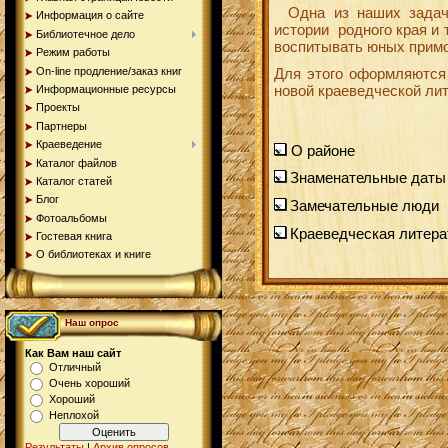
Одна из наших задач
Информация о сайте
истории
родного края и
Библиотечное дело
воспитывать юных примо
Режим работы
On-line продление/заказ книг
Для этого оформляются
новой краеведческой ли
Информационные ресурсы
Проекты
Партнеры
Краеведение
О районе
Каталог файлов
Знаменательные даты
Каталог статей
Блог
Замечательные люди
Фотоальбомы
Краеведческая литера
Гостевая книга
О библиотеках и книге
Наш опрос
Как Вам наш сайт
Отличный
Очень хороший
Хороший
Неплохой
Результаты
|
Архив опросов