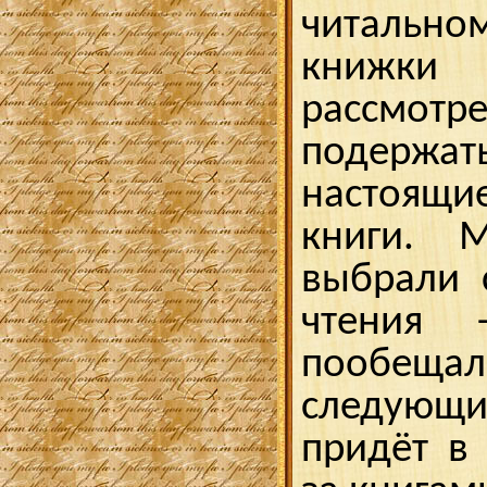
читальном
книжки 
рассмотре
подерж
настоящи
книги. 
выбрали 
чтения 
пообещ
следующ
придёт в