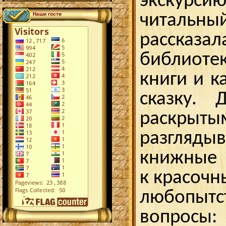
экскурс
читал
Наши гости
рассказал
библиотек
книги и к
сказку. 
раскры
разгля
книжные 
к красочн
любопытс
вопросы: