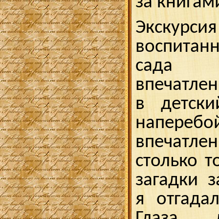
за книгам
Экскурси
воспитан
сада
впечатлен
в детск
напере
впечатле
столько т
загадки з
я отгада
Глаза 