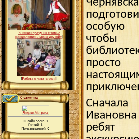
Черня
подготов
особую
[
Книжкин праздник «Новые
чтобы 
приключения старых друзей»
]
библиот
просто 
настоящи
[
Работа с читателями
]
приключе
Статистика
Снача
Ивановн
Онлайн всего:
1
ребят
Гостей:
1
Пользователей:
0