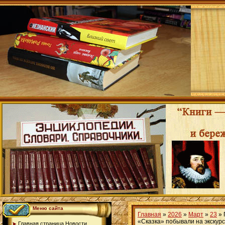
Меню сайта
Главная
»
2026
»
Март
»
23
» 
«Сказка» побывали на экскурс
Главная страница.Новости