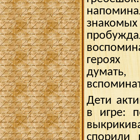
напомин
знаком
пробужда
воспомин
героях 
думать,
вспомина
Дети акти
в игре: 
выкрики
спорили 