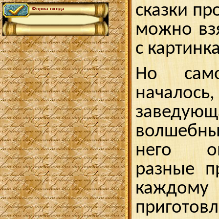
сказки пр
Форма входа
можно взя
с картинк
Но само
начал
заведу
волшебн
него о
разные п
кажд
приготов