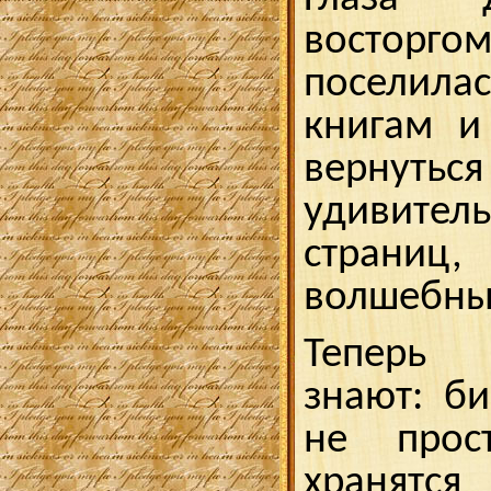
восторго
поселил
книгам и
вернут
удивит
страни
волшебны
Теперь 
знают: б
не прос
хранят