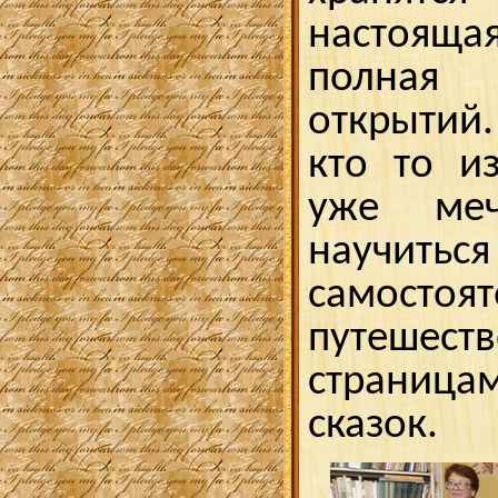
настояща
полная
открытий
кто то и
уже меч
научитьс
самостоят
путеше
страни
сказок.