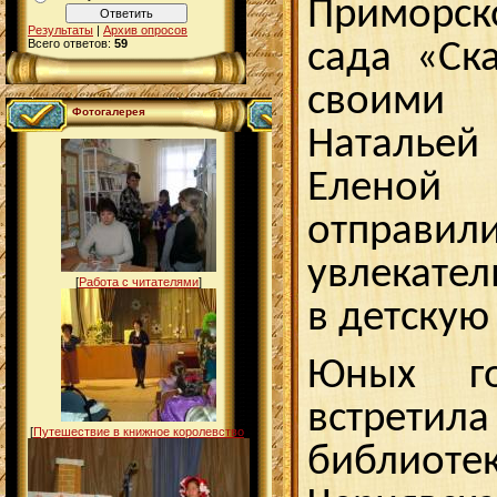
Приморс
Результаты
|
Архив опросов
Всего ответов:
59
сада «Ска
своими 
Фотогалерея
Натальей
Еленой
отпра
увлекате
[
Работа с читателями
]
в детскую
Юных го
встрети
[
Путешествие в книжное королевство
]
библиот