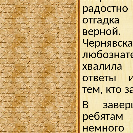
радостно
отгадка
верно
Чернявск
любознате
хвалила 
ответы и
тем, кто з
В завер
ребята
немног