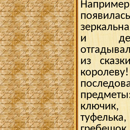
Наприме
появила
зеркальна
и де
отгадывал
из сказк
короле
послед
предмет
ключик,
туфельк
гребешок