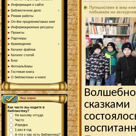
Информация о сайте
Путешествие в мир книг
Библиотечное дело
побывали на экскурсии
Режим работы
On-line продление/заказ книг
Информационные ресурсы
Проекты
Партнеры
Краеведение
Каталог файлов
Каталог статей
Блог
Фотоальбомы
Гостевая книга
О библиотеках и книге
Волшебно
Наш опрос
сказка
Как часто вы ходите в
библиотеку?
состо
Не выхожу оттуда
Часто
воспитан
Изредка
1 раз в год
А что у нас есть библиотека?