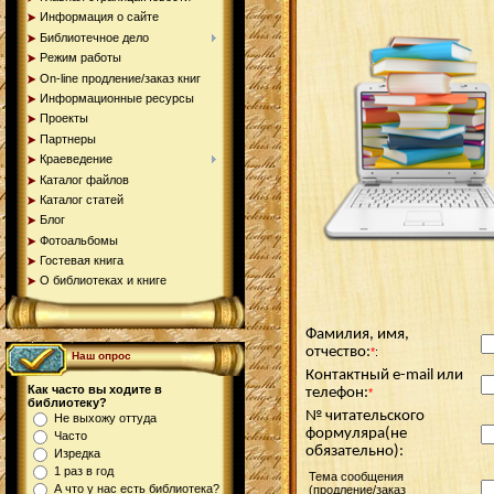
Информация о сайте
Библиотечное дело
Режим работы
On-line продление/заказ книг
Информационные ресурсы
Проекты
Партнеры
Краеведение
Каталог файлов
Каталог статей
Блог
Фотоальбомы
Гостевая книга
О библиотеках и книге
Фамилия, имя,
отчество:
*
:
Наш опрос
Контактный е-mail или
Как часто вы ходите в
телефон:
*
библиотеку?
№ читательского
Не выхожу оттуда
формуляра(не
Часто
обязательно):
Изредка
1 раз в год
Тема сообщения
А что у нас есть библиотека?
(продление/заказ