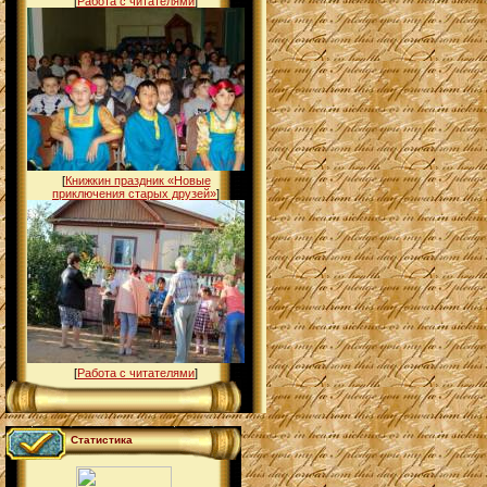
[
Работа с читателями
]
[
Книжкин праздник «Новые
приключения старых друзей»
]
[
Работа с читателями
]
Статистика