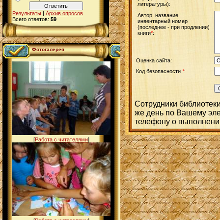
литературы):
Результаты
|
Архив опросов
Автор, название,
Всего ответов:
59
инвентарный номер
(последнее - при продлении)
книги
*
:
Фотогалерея
Оценка сайта:
Код безопасности
*
:
Сотрудники библиотеки
же день по Вашему эле
телефону о выполнении
[
Работа с читателями
]