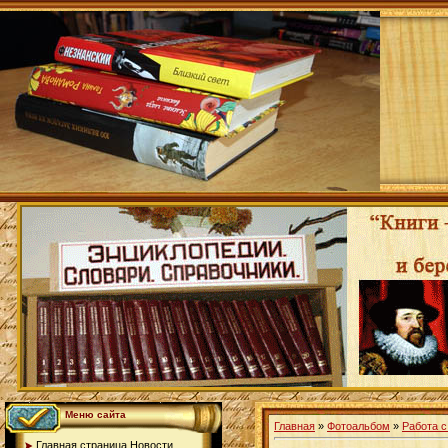
Меню сайта
Главная
»
Фотоальбом
»
Работа с
Главная страница.Новости