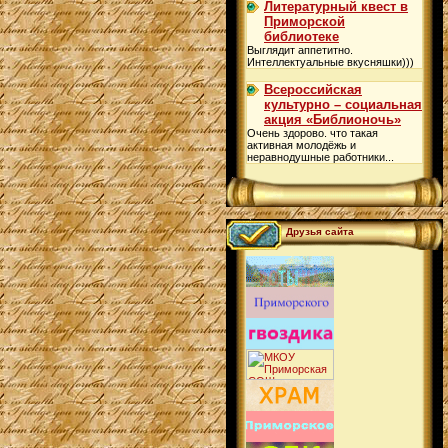
Литературный квест в
Приморской
библиотеке
Выглядит аппетитно.
Интеллектуальные вкусняшки)))
Всероссийская
культурно – социальная
акция «Библионочь»
Очень здорово. что такая
активная молодёжь и
неравнодушные работники...
Друзья сайта