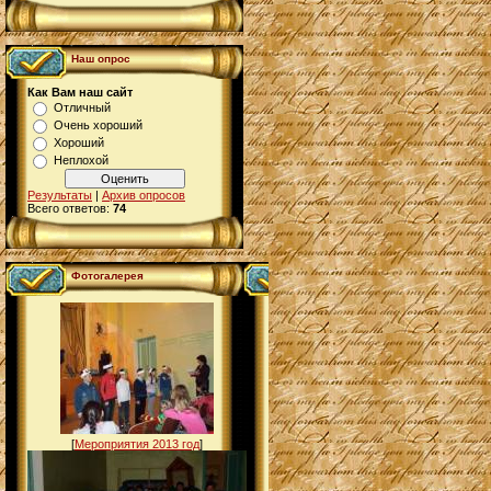
Наш опрос
Как Вам наш сайт
Отличный
Очень хороший
Хороший
Неплохой
Результаты
|
Архив опросов
Всего ответов:
74
Фотогалерея
[
Мероприятия 2013 год
]