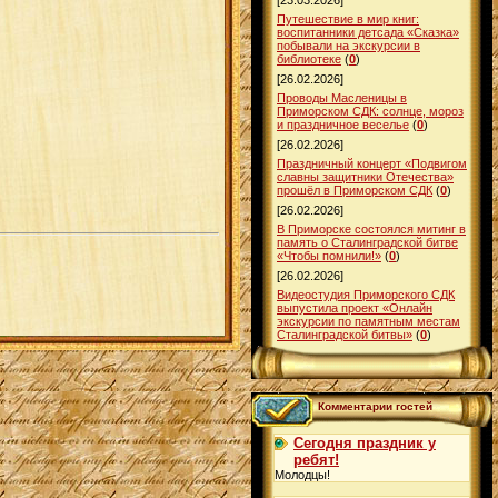
[23.03.2026]
й
Путешествие в мир книг:
воспитанники детсада «Сказка»
побывали на экскурсии в
библиотеке
(
0
)
[26.02.2026]
Проводы Масленицы в
Приморском СДК: солнце, мороз
и праздничное веселье
(
0
)
[26.02.2026]
Праздничный концерт «Подвигом
славны защитники Отечества»
прошёл в Приморском СДК
(
0
)
[26.02.2026]
В Приморске состоялся митинг в
память о Сталинградской битве
«Чтобы помнили!»
(
0
)
[26.02.2026]
Видеостудия Приморского СДК
выпустила проект «Онлайн
экскурсии по памятным местам
Сталинградской битвы»
(
0
)
Комментарии гостей
Сегодня праздник у
ребят!
Молодцы!