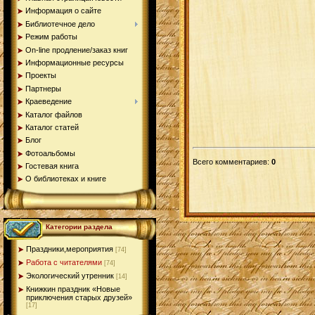
Информация о сайте
Библиотечное дело
Режим работы
On-line продление/заказ книг
Информационные ресурсы
Проекты
Партнеры
Краеведение
Каталог файлов
Каталог статей
Блог
Фотоальбомы
Всего комментариев
:
0
Гостевая книга
О библиотеках и книге
Категории раздела
Праздники,мероприятия
[74]
Работа с читателями
[74]
Экологический утренник
[14]
Книжкин праздник «Новые
приключения старых друзей»
[17]