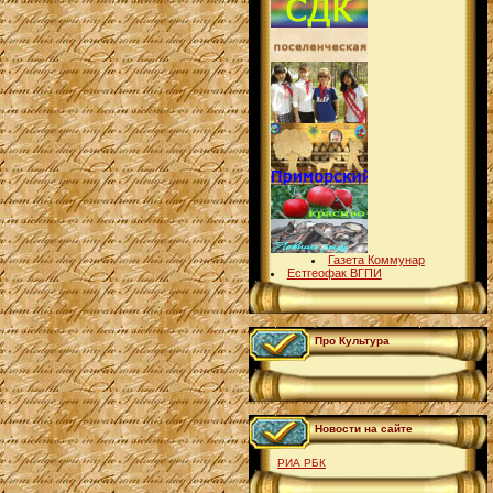
Газета Коммунар
Естгеофак ВГПИ
Про Культура
Новости на сайте
РИА РБК