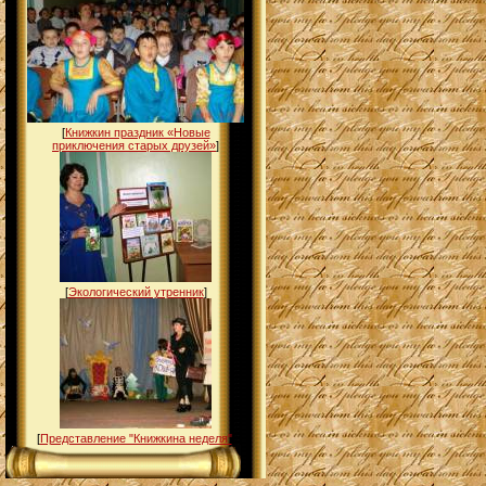
[
Книжкин праздник «Новые
приключения старых друзей»
]
[
Экологический утренник
]
[
Представление "Книжкина неделя"
]