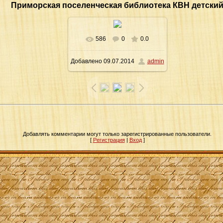
Приморская поселенческая библиотека КВН детски
586
0
0.0
В реальном размере
Добавлено
09.07.2014
admin
900x647
/ 148.6Kb
Добавлять комментарии могут только зарегистрированные пользователи.
[
Регистрация
|
Вход
]