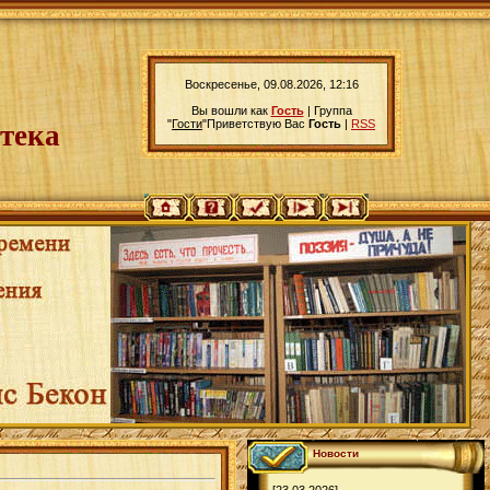
Воскресенье, 09.08.2026, 12:16
Вы вошли как
Гость
|
Группа
"
Гости
"
Приветствую Вас
Гость
|
RSS
тека
Новости