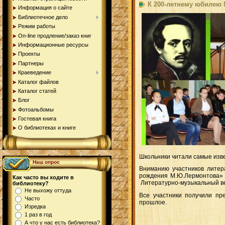
К 200-летнему юбилею 
Информация о сайте
Библиотечное дело
Режим работы
On-line продление/заказ книг
Информационные ресурсы
Проекты
Партнеры
Краеведение
Каталог файлов
Каталог статей
Блог
Фотоальбомы
Гостевая книга
О библиотеках и книге
Школьники читали самые изв
Наш опрос
Вниманию участников литер
рождения М.Ю.Лермонтова» с
Как часто вы ходите в
Литературно-музыкальный ве
библиотеку?
Не выхожу оттуда
Все участники получили пре
Часто
прошлое.
Изредка
1 раз в год
А что у нас есть библиотека?