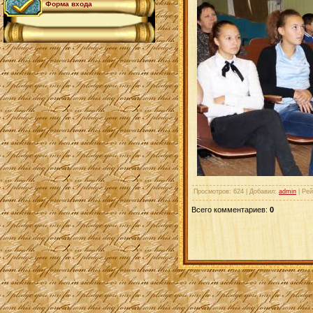
Форма входа
Просмотров
: 624 |
Добавил
:
admin
|
Рей
Всего комментариев
:
0