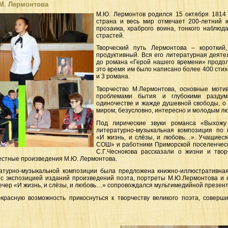
М. Лермонтова
М.Ю. Лермонтов родился 15 октября 1814 г
страна и весь мир отмечает 200-летний ю
прозаика, храброго воина, тонкого наблюд
страстей.
Творческий путь Лермонтова – короткий
продуктивный. Вся его литературная деяте
до романа «Герой нашего времени» продолж
это время им было написано более 400 стих
и 3 романа.
Творчество М.Лермонтова, основные моти
проблемами бытия и глубокими разду
одиночестве и жажде душевной свободы, о 
миром, безусловно, интересно и молодым лю
Под лирические звуки романса «Выхожу
литературно-музыкальная композиция по
«И жизнь, и слёзы, и любовь…». Учащиес
СОШ» и работники Приморской поселенческ
С.Г.Чеснокова рассказали о жизни и творч
естные произведения М.Ю. Лермонтова.
атурно-музыкальной композиции была предложена книжно-иллюстративная
 экспозицией изданий произведений поэта, портреты М.Ю.Лермонтова и ег
чер «И жизнь, и слёзы, и любовь…» сопровождался мультимедийной презен
красную возможность прикоснуться к творчеству великого поэта, соверш