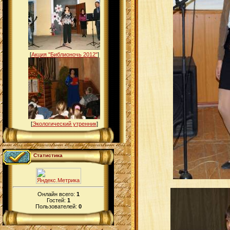
[
Акция "Библионочь 2012"
]
[
Экологический утренник
]
Статистика
Онлайн всего:
1
Гостей:
1
Пользователей:
0