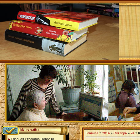
Меню сайта
Главная
»
2014
»
Октябрь
»
24
» К
Главная страница.Новости