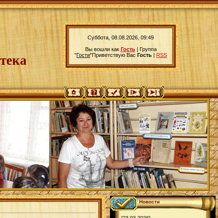
Суббота, 08.08.2026, 09:49
Вы вошли как
Гость
|
Группа
"
Гости
"
Приветствую Вас
Гость
|
RSS
тека
Новости