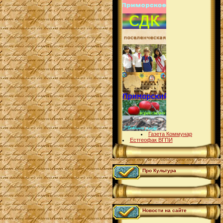
Газета Коммунар
Естгеофак ВГПИ
Про Культура
Новости на сайте