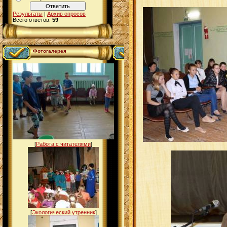
Результаты
|
Архив опросов
Всего ответов:
59
Фотогалерея
[
Работа с читателями
]
[
Экологический утренник
]