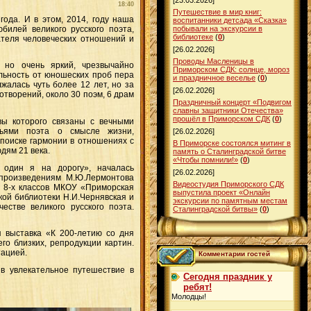
[23.03.2026]
18:40
Путешествие в мир книг:
ода. И в этом, 2014, году наша
воспитанники детсада «Сказка»
билей великого русского поэта,
побывали на экскурсии в
библиотеке
(
0
)
ателя человеческих отношений и
[26.02.2026]
Проводы Масленицы в
, но очень яркий, чрезвычайно
Приморском СДК: солнце, мороз
льность от юношеских проб пера
и праздничное веселье
(
0
)
алась чуть более 12 лет, но за
[26.02.2026]
отворений, около 30 поэм, 6 драм
Праздничный концерт «Подвигом
славны защитники Отечества»
прошёл в Приморском СДК
(
0
)
вы которого связаны с вечными
мьями поэта о смысле жизни,
[26.02.2026]
поиске гармонии в отношениях с
В Приморске состоялся митинг в
дям 21 века.
память о Сталинградской битве
«Чтобы помнили!»
(
0
)
 один я на дорогу», началась
[26.02.2026]
 произведениям М.Ю.Лермонтова
Видеостудия Приморского СДК
я 8-х классов МКОУ «Приморская
выпустила проект «Онлайн
ой библиотеки Н.И.Чернявская и
экскурсии по памятным местам
естве великого русского поэта.
Сталинградской битвы»
(
0
)
 выставка «К 200-летию со дня
о близких, репродукции картин.
тацией.
Комментарии гостей
ив увлекательное путешествие в
Сегодня праздник у
ребят!
Молодцы!