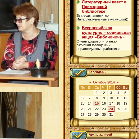
Литературный квест в
Приморской
библиотеке
Выглядит аппетитно.
Интеллектуальные вкусняшки)))
Всероссийская
культурно – социальная
акция «Библионочь»
Очень здорово. что такая
активная молодёжь и
неравнодушные работники...
Календарь
«
Октябрь 2014
»
Пн
Вт
Ср
Чт
Пт
Сб
Вс
1
2
3
4
5
6
7
8
9
10
11
12
13
14
15
16
17
18
19
20
21
22
23
24
25
26
27
28
29
30
31
Архив записей