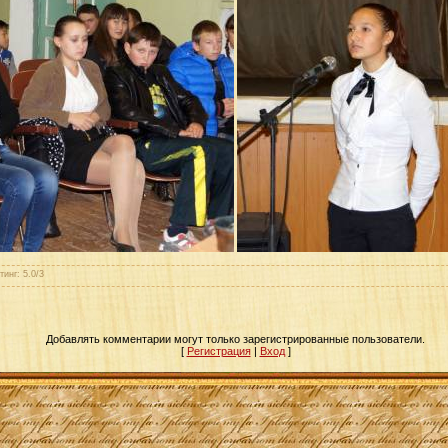
тинг
:
5.0
/
3
Добавлять комментарии могут только зарегистрированные пользователи.
[
Регистрация
|
Вход
]