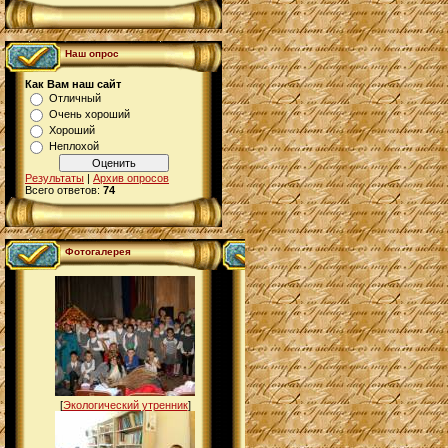
Наш опрос
Как Вам наш сайт
Отличный
Очень хороший
Хороший
Неплохой
Результаты
|
Архив опросов
Всего ответов:
74
Фотогалерея
[
Экологический утренник
]