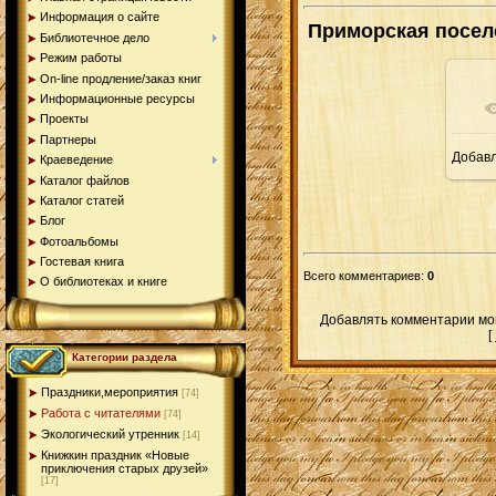
Информация о сайте
Приморская посел
Библиотечное дело
Режим работы
On-line продление/заказ книг
Информационные ресурсы
Проекты
Партнеры
Добав
Краеведение
Каталог файлов
Каталог статей
Блог
Фотоальбомы
Гостевая книга
Всего комментариев
:
0
О библиотеках и книге
Добавлять комментарии мог
[
Категории раздела
Праздники,мероприятия
[74]
Работа с читателями
[74]
Экологический утренник
[14]
Книжкин праздник «Новые
приключения старых друзей»
[17]