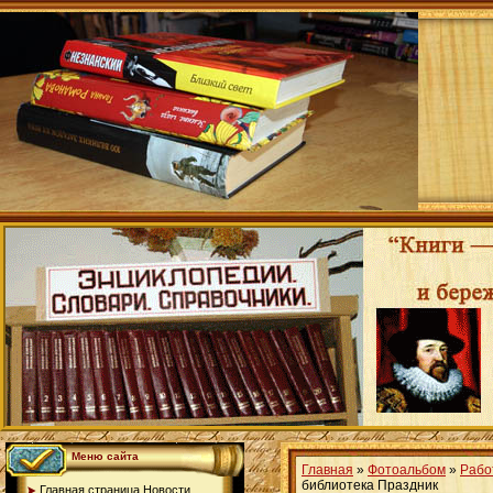
Меню сайта
Главная
»
Фотоальбом
»
Рабо
библиотека Праздник
Главная страница.Новости