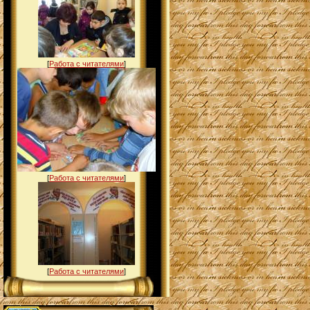
[
Работа с читателями
]
[
Работа с читателями
]
[
Работа с читателями
]