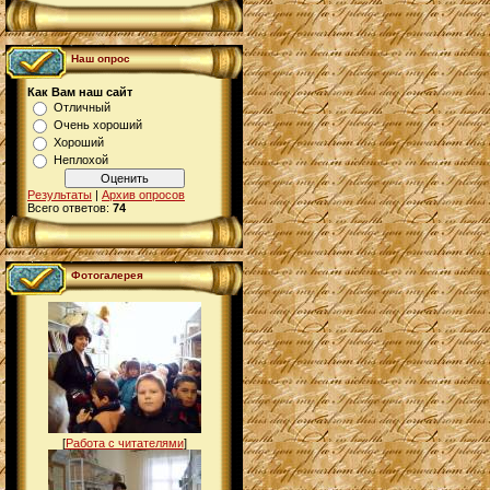
Наш опрос
Как Вам наш сайт
Отличный
Очень хороший
Хороший
Неплохой
Результаты
|
Архив опросов
Всего ответов:
74
Фотогалерея
[
Работа с читателями
]