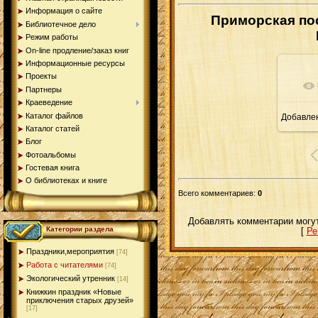
Информация о сайте
Приморская по
Библиотечное дело
Режим работы
On-line продление/заказ книг
Информационные ресурсы
Проекты
Партнеры
Краеведение
Каталог файлов
Добавле
9
Каталог статей
Блог
Фотоальбомы
Гостевая книга
О библиотеках и книге
Всего комментариев
:
0
Добавлять комментарии могут
Категории раздела
[
Ре
Праздники,мероприятия
[74]
Работа с читателями
[74]
Экологический утренник
[14]
Книжкин праздник «Новые
приключения старых друзей»
[17]