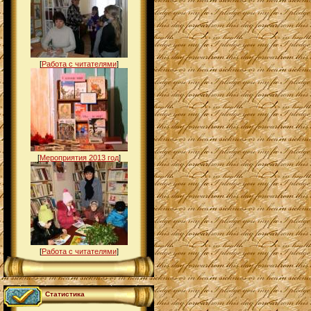
[
Работа с читателями
]
[
Мероприятия 2013 год
]
[
Работа с читателями
]
Статистика