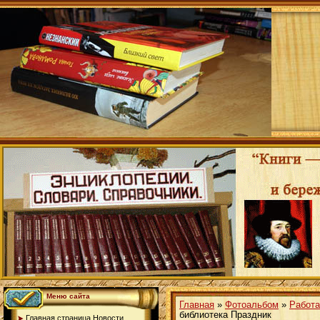
Меню сайта
Главная
»
Фотоальбом
»
Работа
библиотека Праздник
Главная страница.Новости