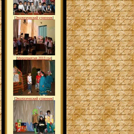
[
Экологический утренник
]
[
Мероприятия 2013 год
]
[
Экологический утренник
]