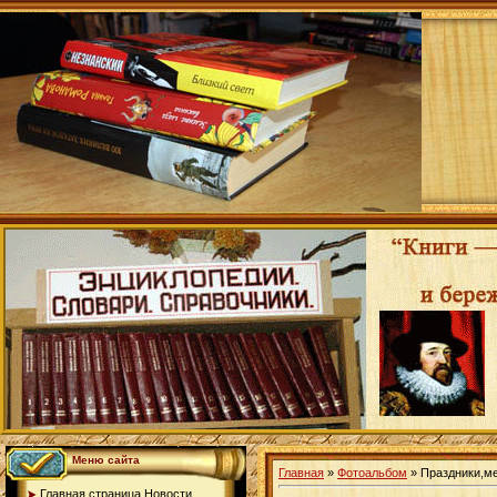
Меню сайта
Главная
»
Фотоальбом
» Праздники,м
Главная страница.Новости