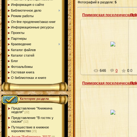
Фотографий в разделе
:
5
Информация о сайте
Библиотечное дело
Режим работы
On-line продление/заказ книг
Информационные ресурсы
Проекты
Партнеры
17.01.2013
Краеведение
admin
Каталог файлов
Каталог статей
Блог
Фотоальбомы
646
0
0.0
Гостевая книга
О библиотеках и книге
Категории раздела
17.01.2013
Представление "Книжкина
неделя"
[22]
admin
Представление "В гостях у
сказки"
[12]
Путешествие в книжное
королевство
[15]
Акция "Библионочь 2012"