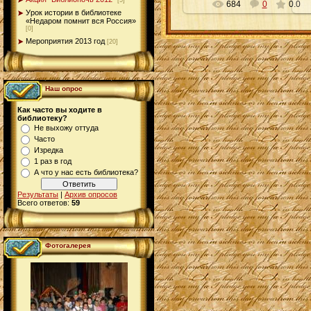
[5]
684
0
0.0
Урок истории в библиотеке
«Недаром помнит вся Россия»
[0]
Мероприятия 2013 год
[20]
Наш опрос
Как часто вы ходите в
библиотеку?
Не выхожу оттуда
Часто
Изредка
1 раз в год
А что у нас есть библиотека?
Результаты
|
Архив опросов
Всего ответов:
59
Фотогалерея