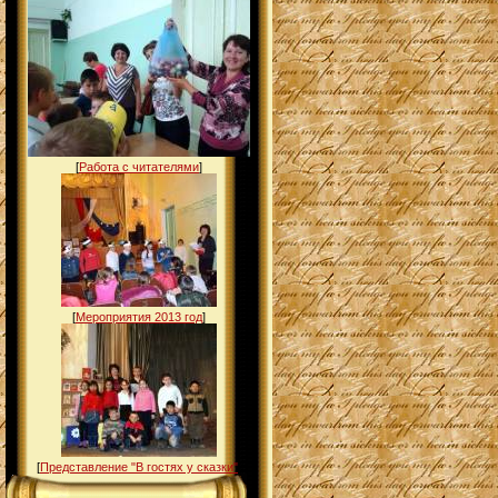
[
Работа с читателями
]
[
Мероприятия 2013 год
]
[
Представление "В гостях у сказки"
]