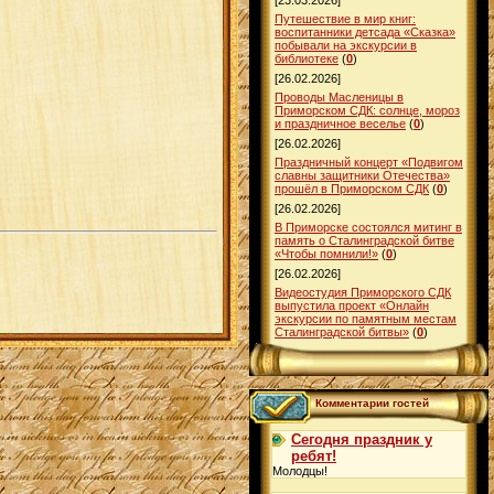
[23.03.2026]
Путешествие в мир книг:
воспитанники детсада «Сказка»
побывали на экскурсии в
библиотеке
(
0
)
[26.02.2026]
Проводы Масленицы в
Приморском СДК: солнце, мороз
и праздничное веселье
(
0
)
[26.02.2026]
Праздничный концерт «Подвигом
славны защитники Отечества»
прошёл в Приморском СДК
(
0
)
[26.02.2026]
В Приморске состоялся митинг в
память о Сталинградской битве
«Чтобы помнили!»
(
0
)
[26.02.2026]
Видеостудия Приморского СДК
выпустила проект «Онлайн
экскурсии по памятным местам
Сталинградской битвы»
(
0
)
Комментарии гостей
Сегодня праздник у
ребят!
Молодцы!