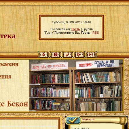
Суббота, 08.08.2026, 10:46
Вы вошли как
Гость
|
Группа
"
Гости
"
Приветствую Вас
Гость
|
RSS
тека
Новости