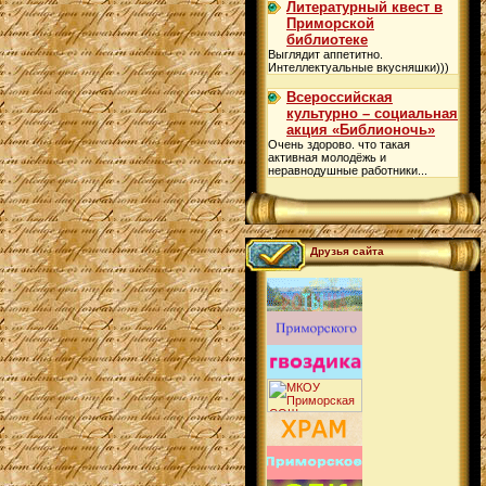
Литературный квест в
Приморской
библиотеке
Выглядит аппетитно.
Интеллектуальные вкусняшки)))
Всероссийская
культурно – социальная
акция «Библионочь»
Очень здорово. что такая
активная молодёжь и
неравнодушные работники...
Друзья сайта