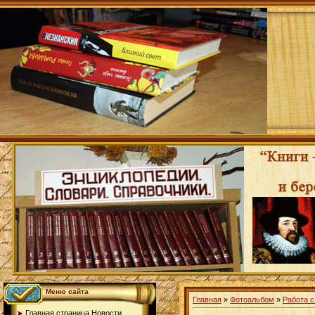
Меню сайта
Главная
»
Фотоальбом
»
Работа с
Главная страница.Новости