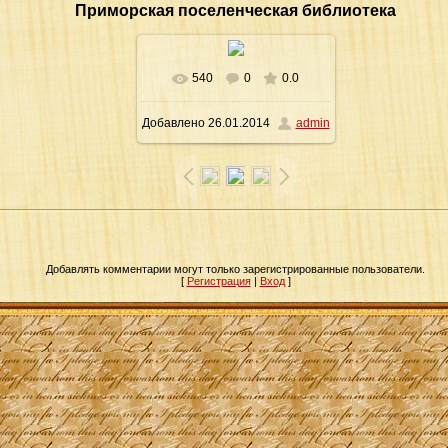
Приморская поселенческая библиотека
540
0
0.0
В реальном размере
Добавлено
26.01.2014
admin
900x602
/ 152.2Kb
Добавлять комментарии могут только зарегистрированные пользователи.
[
Регистрация
|
Вход
]