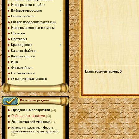
Информация о сайте
Библиотечное дело
Режим работы
On-line продление/заказ книг
Информационные ресурсы
Проекты
Партнеры
Краеведение
Каталог файлов
Каталог статей
Блог
Фотоальбомы
Всего комментариев
:
0
Гостевая книга
О библиотеках и книге
Категории раздела
Праздники,мероприятия
[74]
Работа с читателями
[74]
Экологический утренник
[14]
Книжкин праздник «Новые
приключения старых друзей»
[17]