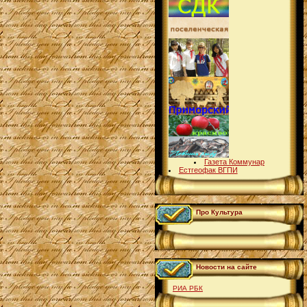
Газета Коммунар
Естгеофак ВГПИ
Про Культура
Новости на сайте
РИА РБК