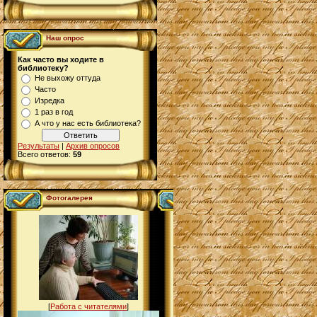
Наш опрос
Как часто вы ходите в
библиотеку?
Не выхожу оттуда
Часто
Изредка
1 раз в год
А что у нас есть библиотека?
Результаты
|
Архив опросов
Всего ответов:
59
Фотогалерея
[
Работа с читателями
]